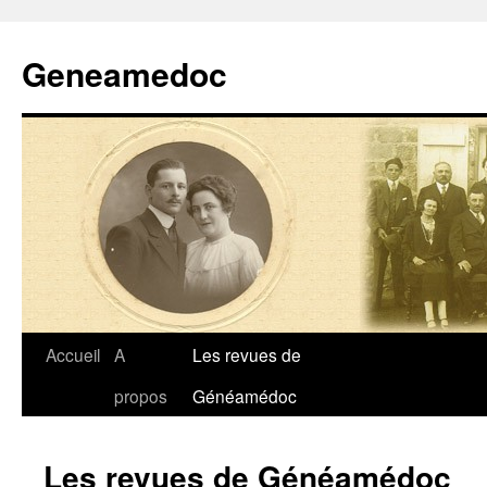
Geneamedoc
Aller
Accueil
A
Les revues de
au
propos
Généamédoc
contenu
Les revues de Généamédoc