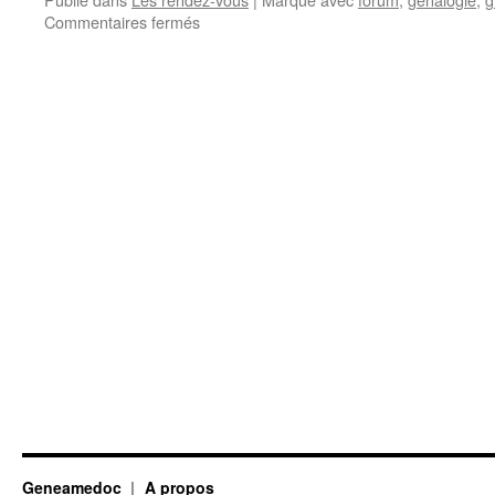
sur
Commentaires fermés
Sortie
culturelle
du
11
juin
2013
Geneamedoc
A propos