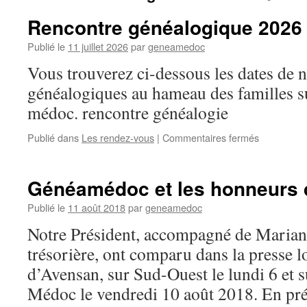
Rencontre généalogique 2026
Publié le
11 juillet 2026
par
geneamedoc
Vous trouverez ci-dessous les dates de 
généalogiques au hameau des familles s
médoc. rencontre généalogie
sur
Publié dans
Les rendez-vous
|
Commentaires fermés
Rencontre
généalogi
2026
Généamédoc et les honneurs d
–
2027
Publié le
11 août 2018
par
geneamedoc
Notre Président, accompagné de Mariann
trésorière, ont comparu dans la presse lo
d’Avensan, sur Sud-Ouest le lundi 6 et s
Médoc le vendredi 10 août 2018. En pré