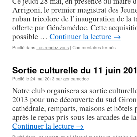
Ce jeudi 28 mai, en présence du maire d
Arrigoni, le premier magistrat des Jeune
ruban tricolore de l’inauguration de la 
offerte par Généamédoc. Cette acquisiti
possible …
Continuer la lecture
→
sur
Publié dans
Les rendez-vous
|
Commentaires fermés
Fin
de
saison
Sortie culturelle du 11 juin 20
2014/2015
Publié le
24 mai 2013
par
geneamedoc
Notre club organisera sa sortie culturell
2013 pour une découverte du sud Giron
cathédrale, remparts, maisons et hôtels p
après le repas pris sous les arcades de l
Continuer la lecture
→
Publié dans
Les rendez-vous
|
Marqué avec
forum
,
génalogie
,
g