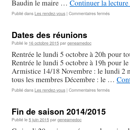
Baudin le maire …
Continuer la lecture
sur
Publié dans
Les rendez-vous
|
Commentaires fermés
Généaméd
et
les
Dates des réunions
honneurs
de
Publié le
16 octobre 2015
par
geneamedoc
la
Rentrée le lundi 5 octobre à 20h pour t
presse
Rentrée le lundi 5 octobre à 19h pour le
Armistice 14/18 Novembre : le lundi 2
tous les membres Décembre : le …
Cont
sur
Publié dans
Les rendez-vous
|
Commentaires fermés
Dates
des
réunions
Fin de saison 2014/2015
Publié le
5 juin 2015
par
geneamedoc