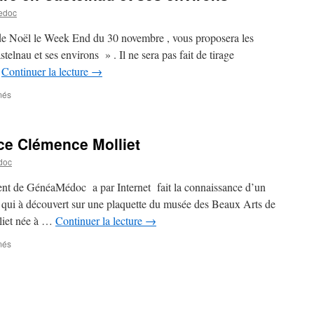
edoc
 Noël le Week End du 30 novembre , vous proposera les
elnau et ses environs » . Il ne sera pas fait de tirage
…
Continuer la lecture
→
sur
més
Vente
du
livre
ace Clémence Molliet
« Mémoire
en
doc
Castelnau
et
ent de GénéaMédoc a par Internet fait la connaissance d’un
ses
 qui à découvert sur une plaquette du musée des Beaux Arts de
environs »
liet née à …
Continuer la lecture
→
sur
més
Inauguration
de
la
place
Clémence