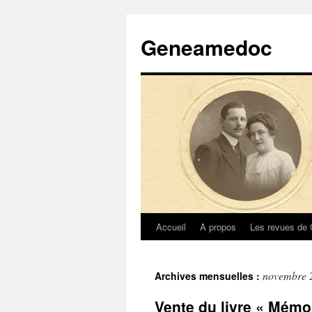
Geneamedoc
Accueil
A propos
Les revues de
Aller
au
novembre 
Archives mensuelles :
contenu
Vente du livre « Mémo