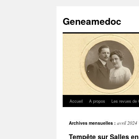
Geneamedoc
Accueil
A propos
Les revues de
Aller
au
avril 2024
Archives mensuelles :
contenu
Tempête sur Salles en