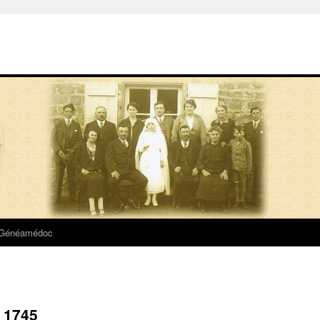
 Généamédoc
 1745