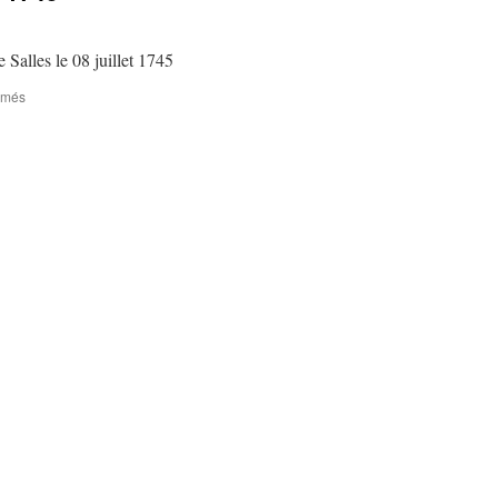
Salles le 08 juillet 1745
sur
rmés
Tempête
sur
Salles
en
1745