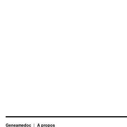
ils
compter
?
Geneamedoc
A propos