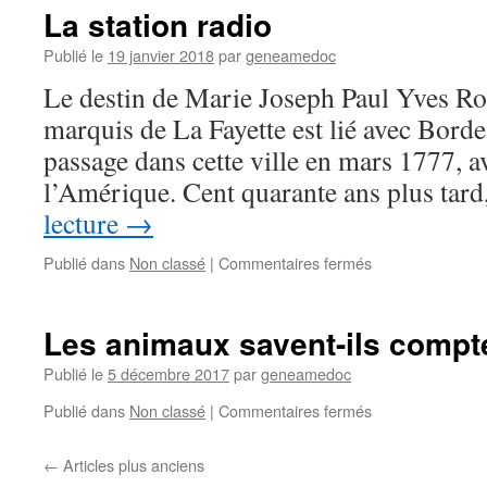
d’un
La station radio
Citoyen
Belge
Publié le
19 janvier 2018
par
geneamedoc
1914-
Le destin de Marie Joseph Paul Yves Ro
1918
marquis de La Fayette est lié avec Borde
passage dans cette ville en mars 1777, a
l’Amérique. Cent quarante ans plus tar
lecture
→
sur
Publié dans
Non classé
|
Commentaires fermés
La
station
radio
Les animaux savent-ils compt
Publié le
5 décembre 2017
par
geneamedoc
sur
Publié dans
Non classé
|
Commentaires fermés
Les
animaux
←
Articles plus anciens
savent-