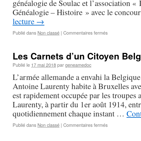
généalogie de Soulac et l’association « 
Généalogie – Histoire » avec le concou
lecture
→
sur
Publié dans
Non classé
|
Commentaires fermés
Forum
à
Gaillan
Les Carnets d’un Citoyen Bel
en
Médoc
Publié le
17 mai 2018
par
geneamedoc
L’armée allemande a envahi la Belgique
Antoine Laurenty habite à Bruxelles ave
est rapidement occupée par les troupes
Laurenty, à partir du 1er août 1914, ent
quotidiennement chaque instant …
Cont
sur
Publié dans
Non classé
|
Commentaires fermés
Les
Carnets