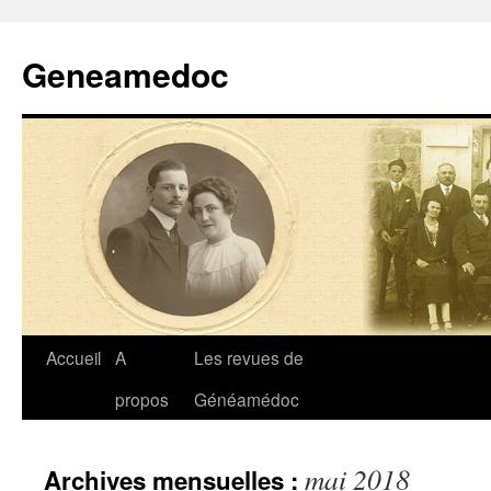
Geneamedoc
Aller
Accueil
A
Les revues de
au
propos
Généamédoc
contenu
mai 2018
Archives mensuelles :