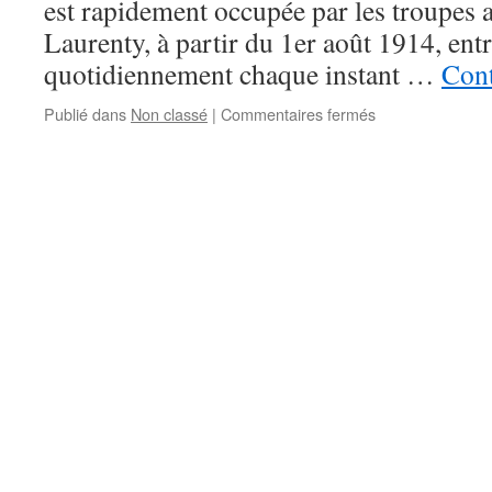
est rapidement occupée par les troupes
Laurenty, à partir du 1er août 1914, ent
quotidiennement chaque instant …
Cont
sur
Publié dans
Non classé
|
Commentaires fermés
Les
Carnets
d’un
Citoyen
Belge
1914-
1918