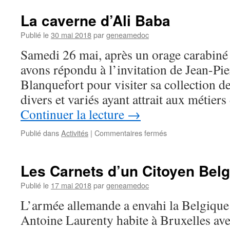
La caverne d’Ali Baba
Publié le
30 mai 2018
par
geneamedoc
Samedi 26 mai, après un orage carabiné 
avons répondu à l’invitation de Jean-Pi
Blanquefort pour visiter sa collection de
divers et variés ayant attrait aux métiers
Continuer la lecture
→
sur
Publié dans
Activités
|
Commentaires fermés
La
caverne
d’Ali
Les Carnets d’un Citoyen Bel
Baba
Publié le
17 mai 2018
par
geneamedoc
L’armée allemande a envahi la Belgique
Antoine Laurenty habite à Bruxelles ave