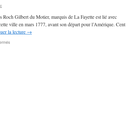
c
 Roch Gilbert du Motier, marquis de La Fayette est lié avec
ette ville en mars 1777, avant son départ pour l’Amérique. Cent
uer la lecture
→
sur
fermés
La
station
radio