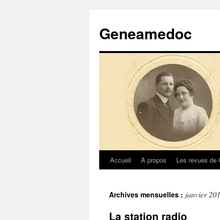
Geneamedoc
Accueil
A propos
Les revues de
Aller
au
janvier 20
Archives mensuelles :
contenu
La station radio