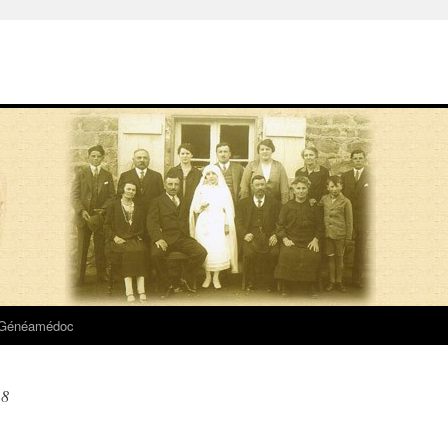
 Généamédoc
18