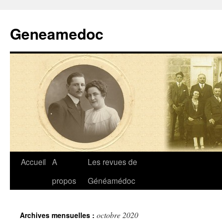
Geneamedoc
Aller
Accueil
A
Les revues de
au
propos
Généamédoc
contenu
octobre 2020
Archives mensuelles :