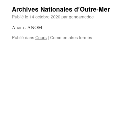
Archives Nationales d’Outre-Mer
Publié le
14 octobre 2020
par
geneamedoc
Anom : ANOM
sur
Publié dans
Cours
|
Commentaires fermés
Archives
Nationales
d’Outre-
Mer