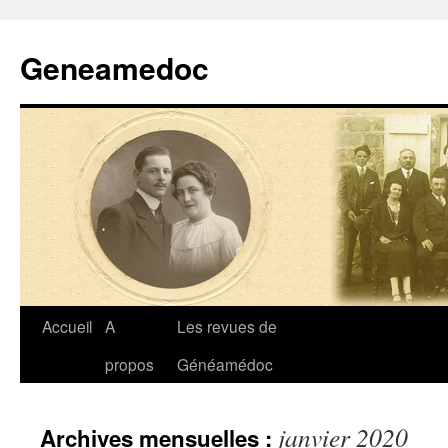
Geneamedoc
Aller
Accueil
A
Les revues de
au
propos
Généamédoc
contenu
janvier 2020
Archives mensuelles :