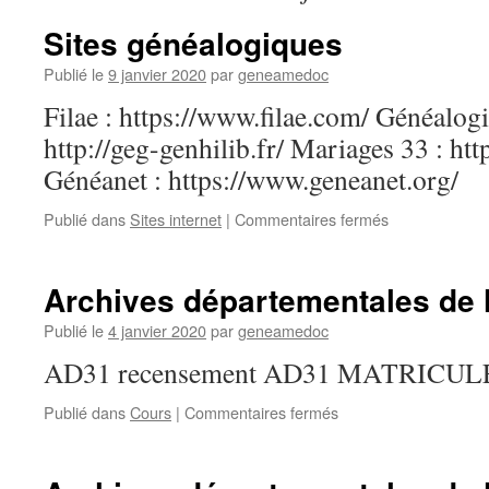
Sites généalogiques
Publié le
9 janvier 2020
par
geneamedoc
Filae : https://www.filae.com/ Généalog
http://geg-genhilib.fr/ Mariages 33 : ht
Généanet : https://www.geneanet.org/
sur
Publié dans
Sites internet
|
Commentaires fermés
Sites
généalogiques
Archives départementales de 
Publié le
4 janvier 2020
par
geneamedoc
AD31 recensement AD31 MATRICULES 
sur
Publié dans
Cours
|
Commentaires fermés
Archives
départementales
de