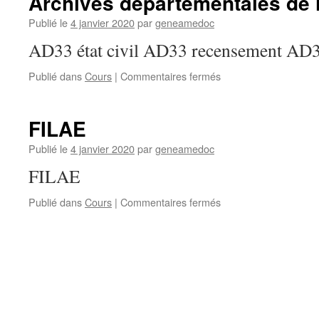
Archives départementales de 
la
Haute-
Publié le
4 janvier 2020
par
geneamedoc
Garonne
AD33 état civil AD33 recensement 
sur
Publié dans
Cours
|
Commentaires fermés
Archives
départementales
de
FILAE
la
Gironde
Publié le
4 janvier 2020
par
geneamedoc
FILAE
sur
Publié dans
Cours
|
Commentaires fermés
FILAE