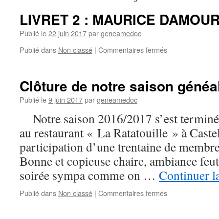
LIVRET 2 : MAURICE DAMOU
Publié le
22 juin 2017
par
geneamedoc
sur
Publié dans
Non classé
|
Commentaires fermés
LIVRET
2
:
Clôture de notre saison généa
MAURICE
DAMOUR
Publié le
9 juin 2017
par
geneamedoc
Notre saison 2016/2017 s’est terminée 
au restaurant « La Ratatouille » à Caste
participation d’une trentaine de membres
Bonne et copieuse chaire, ambiance feut
soirée sympa comme on …
Continuer l
sur
Publié dans
Non classé
|
Commentaires fermés
Clôture
de