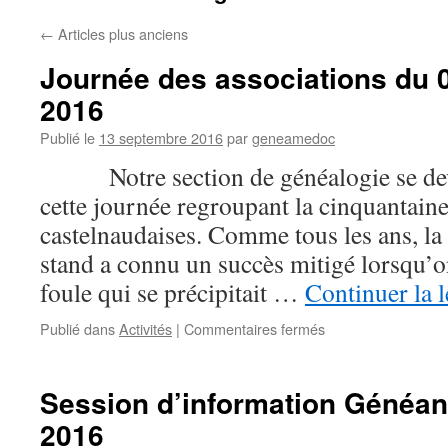
←
Articles plus anciens
Journée des associations du 
2016
Publié le
13 septembre 2016
par
geneamedoc
Notre section de généalogie se devai
cette journée regroupant la cinquantaine
castelnaudaises. Comme tous les ans, la
stand a connu un succès mitigé lorsqu’o
foule qui se précipitait …
Continuer la 
sur
Publié dans
Activités
|
Commentaires fermés
Journée
des
associations
Session d’information Généane
du
2016
03
septembre