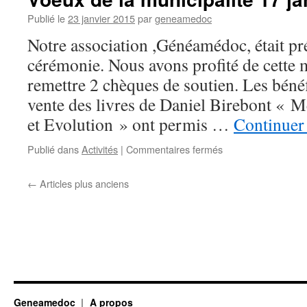
le
5
Publié le
23 janvier 2015
par
geneamedoc
septembre
Notre association ,Généamédoc, était pré
2015
cérémonie. Nous avons profité de cette 
remettre 2 chèques de soutien. Les bénéfi
vente des livres de Daniel Birebont « 
et Evolution » ont permis …
Continuer 
sur
Publié dans
Activités
|
Commentaires fermés
Voeux
de
←
Articles plus anciens
la
municipalité
17
janvier
2015
Geneamedoc
A propos