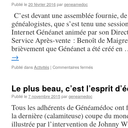
Publié le
20 février 2016
par
geneamedoc
2016
C’est devant une assemblée fournie, de
généalogistes, que s’est tenu une sessio
Internet Généanet animée par son Direc
Service Après-vente : Benoît de Maigre
brièvement que Généanet a été créé en
→
sur
Publié dans
Activités
|
Commentaires fermés
Session
d’information
Généanet
Le plus beau, c’est l’esprit d’
le
16
Publié le
7 novembre 2015
par
geneamedoc
février
Tous les adhérents de Généamédoc ont fa
2016
la dernière (calamiteuse) coupe du mo
illustrée par l’intervention de Johnny Wi