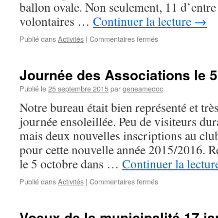
ballon ovale. Non seulement, 11 d’entre
volontaires …
Continuer la lecture
→
sur
Publié dans
Activités
|
Commentaires fermés
Le
plus
beau,
Journée des Associations le 
c’est
l’esprit
Publié le
25 septembre 2015
par
geneamedoc
d’équipe
Notre bureau était bien représenté et trè
journée ensoleillée. Peu de visiteurs dur
mais deux nouvelles inscriptions au club
pour cette nouvelle année 2015/2016. R
le 5 octobre dans …
Continuer la lectu
sur
Publié dans
Activités
|
Commentaires fermés
Journée
des
Associations
Voeux de la municipalité 17 ja